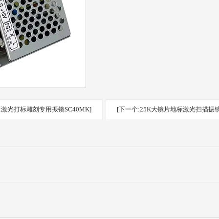
:激光打标雕刻专用振镜SC40MK]
[下一个:25K大镜片地标激光扫描振镜S