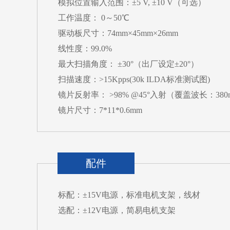
模拟位置输入范围：±5 V, ±10 V（可选）
工作温度： 0～50℃
驱动板尺寸：74mm×45mm×26mm
线性度：99.0%
最大扫描角度： ±30°（出厂设定±20°）
扫描速度：>15Kpps(30k ILDA标准测试图)
镜片反射率： >98% @45°入射（覆盖波长：380n
镜片尺寸：7*11*0.6mm
配件
标配：±15V电源，标准电机支架，线材
选配：±12V电源，简易电机支架