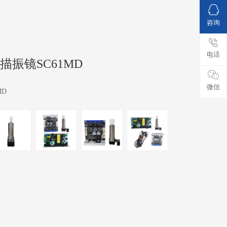
咨询
电话
描振镜SC61MD
微信
MD